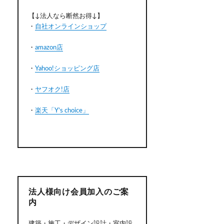
【↓法人なら断然お得↓】
・
自社オンラインショップ
・
amazon店
・
Yahoo!ショッピング店
・
ヤフオク!店
・
楽天「Y’s choice」
法人様向け会員加入のご案
内
建築・施工・デザイン設計・室内設