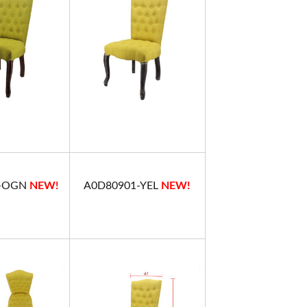
1-OGN
NEW!
A0D80901-YEL
NEW!