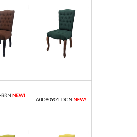
1-BRN
NEW!
A0D80901-DGN
NEW!