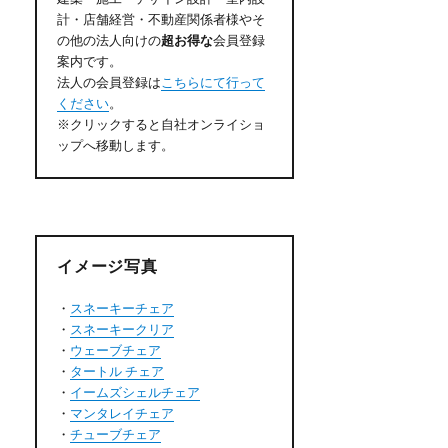
計・店舗経営・不動産関係者様やそ
の他の法人向けの
超お得な
会員登録
案内です。
法人の会員登録は
こちらにて行って
ください
。
※クリックすると自社オンライショ
ップへ移動します。
イメージ写真
・
スネーキーチェア
・
スネーキークリア
・
ウェーブチェア
・
タートル チェア
・
イームズシェルチェア
・
マンタレイチェア
・
チューブチェア