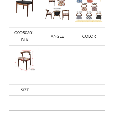
G0D50301-
ANGLE
COLOR
BLK
SIZE