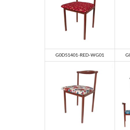
G0D51401-RED-WG01
G