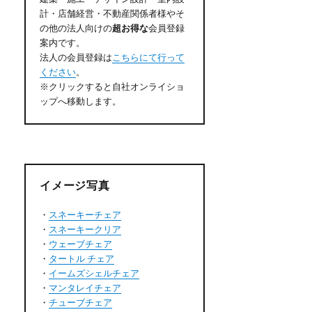
計・店舗経営・不動産関係者様やそ
の他の法人向けの
超お得な
会員登録
案内です。
法人の会員登録は
こちらにて行って
ください
。
※クリックすると自社オンライショ
ップへ移動します。
イメージ写真
・
スネーキーチェア
・
スネーキークリア
・
ウェーブチェア
・
タートル チェア
・
イームズシェルチェア
・
マンタレイチェア
・
チューブチェア