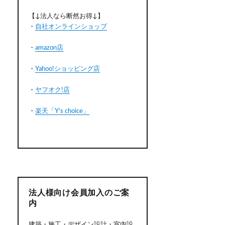
【↓法人なら断然お得↓】
・
自社オンラインショップ
・
amazon店
・
Yahoo!ショッピング店
・
ヤフオク!店
・
楽天「Y’s choice」
法人様向け会員加入のご案
内
建築・施工・デザイン設計・室内設